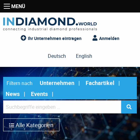
MENÜ
Ihr Unternehmen eintragen
Anmelden
Deutsch
English
Unternehmen
Fachartikel
Filtern nach
News
Events
Alle Kategorien