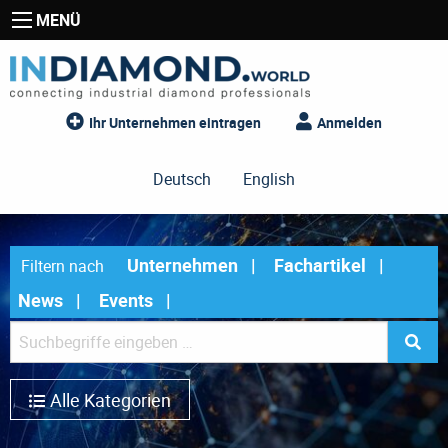
MENÜ
Ihr Unternehmen eintragen
Anmelden
Deutsch
English
Unternehmen
Fachartikel
Filtern nach
News
Events
Alle Kategorien