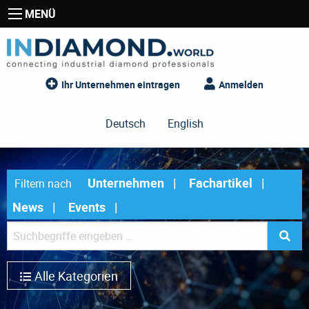
MENÜ
Ihr Unternehmen eintragen
Anmelden
Deutsch
English
Unternehmen
Fachartikel
Filtern nach
News
Events
Alle Kategorien