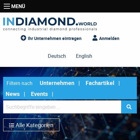
MENÜ
Ihr Unternehmen eintragen
Anmelden
Deutsch
English
Unternehmen
Fachartikel
Filtern nach
News
Events
Alle Kategorien