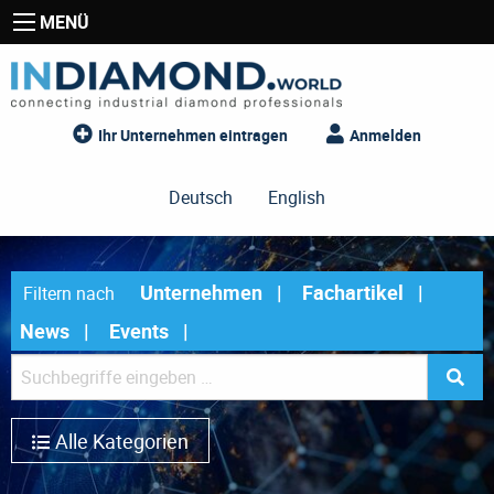
MENÜ
Ihr Unternehmen eintragen
Anmelden
Deutsch
English
Unternehmen
Fachartikel
Filtern nach
News
Events
Alle Kategorien