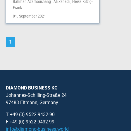
Bahman Azarhoushang
Ali Zahedi
Heike Kitzig-
Frank
01. September 2021
1
DIAMOND BUSINESS KG
Johannes-Schilling-Straße 24
97483 Eltmann, Germany
T +49 (0) 9522 9432-90
F +49 (0) 9522 9432-99
info
@
diamond-business.world