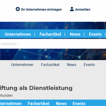
Ihr Unternehmen eintragen
Anmelden
Unternehmen
Fachartikel
News
Events
Unternehmen
Fachartikel
News
Events
ftung als Dienstleistung
gefunden
nternehmen
Fachartikel
News
Events