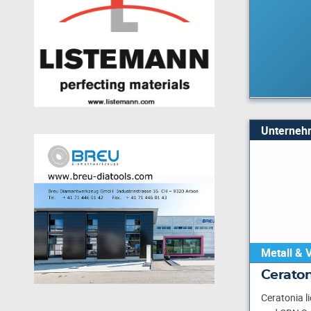
Unterneh
Metall & 
Cerato
Ceratonia l