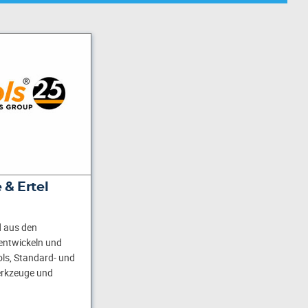
 & Ertel
d aus den
entwickeln und
ols, Standard- und
erkzeuge und