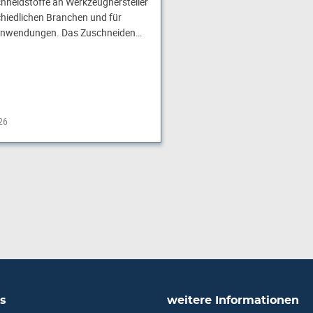
hneidstoffe an Werkzeughersteller
hiedlichen Branchen und für
e Anwendungen. Das Zuschneiden…
26
s
weitere Informationen