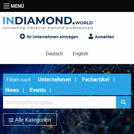
MENÜ
Ihr Unternehmen eintragen
Anmelden
Deutsch
English
Unternehmen
Fachartikel
Filtern nach
News
Events
Alle Kategorien