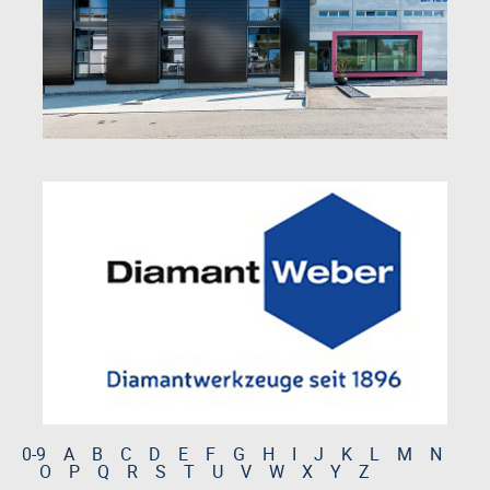
0-9
A
B
C
D
E
F
G
H
I
J
K
L
M
N
O
P
Q
R
S
T
U
V
W
X
Y
Z