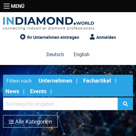
MENÜ
Ihr Unternehmen eintragen
Anmelden
Deutsch
English
Unternehmen
Fachartikel
Filtern nach
News
Events
Alle Kategorien