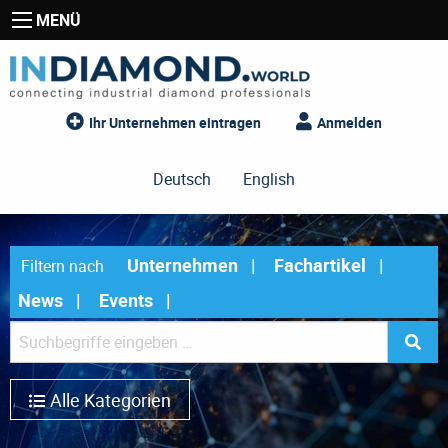
MENÜ
Ihr Unternehmen eintragen
Anmelden
Deutsch
English
Unternehmen
Fachartikel
Filtern nach
News
Events
Alle Kategorien