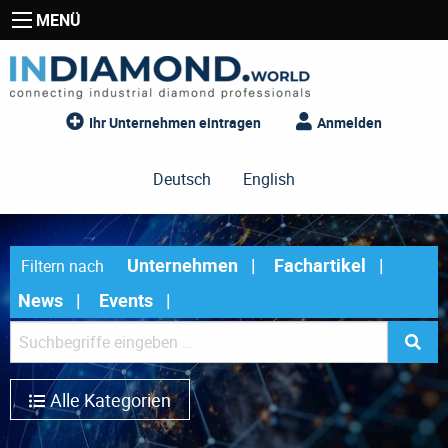
MENÜ
Ihr Unternehmen eintragen
Anmelden
Deutsch
English
Unternehmen
Fachartikel
Filtern nach
News
Events
Alle Kategorien