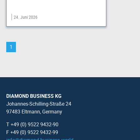
24. Juni 2026
1
DIAMOND BUSINESS KG
Johannes-Schilling-Straße 24
97483 Eltmann, Germany
T +49 (0) 9522 9432-90
F +49 (0) 9522 9432-99
info
@
diamond-business.world