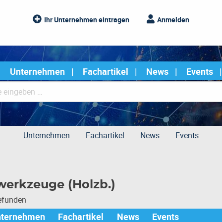
Ihr Unternehmen eintragen
Anmelden
Unternehmen
Fachartikel
News
Events
Unternehmen
Fachartikel
News
Events
werkzeuge (Holzb.)
gefunden
nternehmen
Fachartikel
News
Events