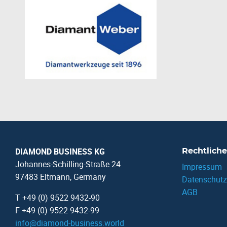
DIAMOND BUSINESS KG
Rechtliche
Johannes-Schilling-Straße 24
Impressum
97483 Eltmann, Germany
Datenschutz
AGB
T +49 (0) 9522 9432-90
F +49 (0) 9522 9432-99
info
@
diamond-business.world