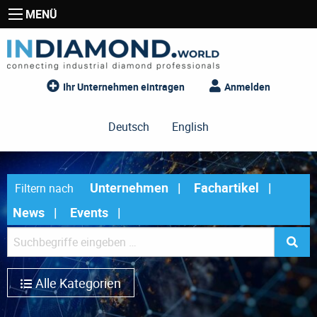
MENÜ
Ihr Unternehmen eintragen
Anmelden
Deutsch
English
Unternehmen
Fachartikel
Filtern nach
News
Events
Alle Kategorien