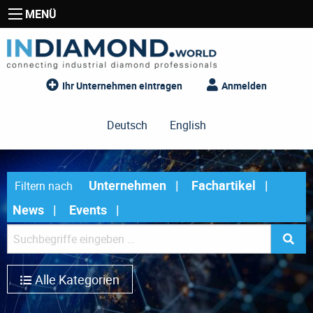
MENÜ
Ihr Unternehmen eintragen
Anmelden
Deutsch
English
Unternehmen
Fachartikel
Filtern nach
News
Events
Alle Kategorien