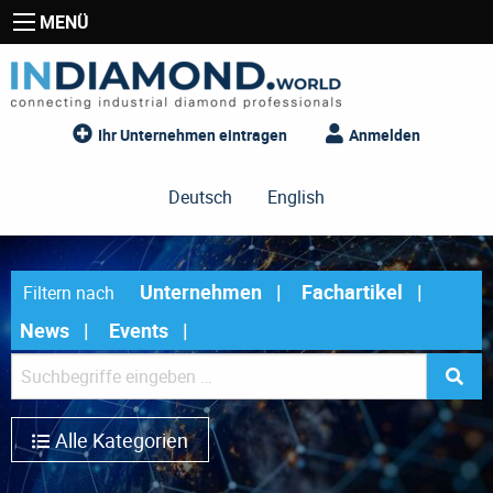
MENÜ
Ihr Unternehmen eintragen
Anmelden
Deutsch
English
Unternehmen
Fachartikel
Filtern nach
News
Events
Alle Kategorien