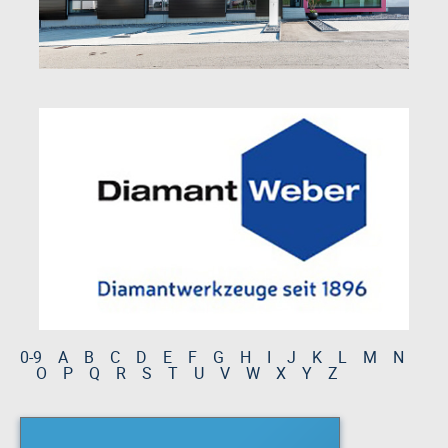
0-9
A
B
C
D
E
F
G
H
I
J
K
L
M
N
O
P
Q
R
S
T
U
V
W
X
Y
Z