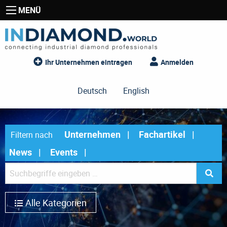
MENÜ
Ihr Unternehmen eintragen
Anmelden
Deutsch
English
Unternehmen
Fachartikel
Filtern nach
News
Events
Alle Kategorien