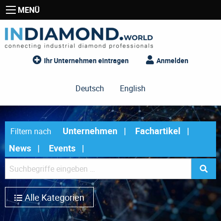
MENÜ
Ihr Unternehmen eintragen
Anmelden
Deutsch
English
Unternehmen
Fachartikel
Filtern nach
News
Events
Alle Kategorien