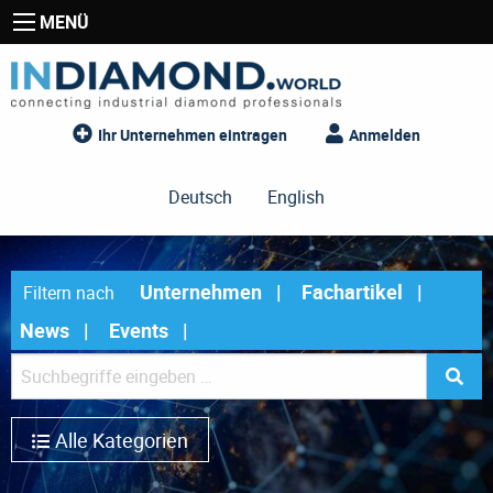
MENÜ
Ihr Unternehmen eintragen
Anmelden
Deutsch
English
Unternehmen
Fachartikel
Filtern nach
News
Events
Alle Kategorien