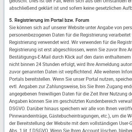
gelöscht. Dies ist der Fall, wenn sich aus den Umständen e
abschließend geklärt ist und sofern keine gesetzlichen Au
5. Registrierung im Portal bzw. Forum
Sie können sich auf unserer Website unter Angabe von per
personenbezogenen Daten für die Registrierung verarbeitet 
Registrierung verwendet wird. Wir verwenden für die Registri
Registrierung ist erst abgeschlossen, wenn Sie zuvor Ihr
Bestätigungs-E-Mail durch Klick auf den darin enthaltenem 
nicht binnen 24 Stunden erfolgt, wird Ihre Anmeldung aut
zuvor genannten Daten ist verpflichtend. Alle weiteren Inf
Portals bereitstellen. Wenn Sie unser Portal nutzen, speiche
evtl. Angaben zur Zahlungsweise, bis Sie Ihren Zugang endg
angegebenen freiwilligen Daten für die Zeit Ihrer Nutzung de
Angaben können Sie im geschützten Kundenbereich verwalten
DSGVO. Darüber hinaus speichern wir alle von Ihnen veröffent
Pinnwandeinträge, Gästebucheintragungen, etc.), um die Web
der Bereitstellung der Website mit dem vollständigen User-G
Abs. 1 lit. f DSGVO. Wenn Sie Ihren Account löschen, bleib