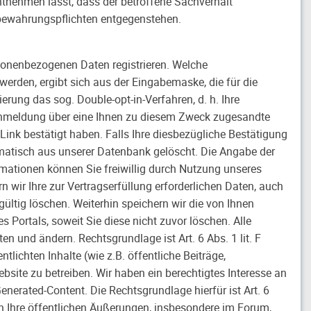
ntnehmen lässt, dass der betroffene Sachverhalt
fbewahrungspflichten entgegenstehen.
sonenbezogenen Daten registrieren. Welche
werden, ergibt sich aus der Eingabemaske, die für die
erung das sog. Double-opt-in-Verfahren, d. h. Ihre
e Anmeldung über eine Ihnen zu diesem Zweck zugesandte
Link bestätigt haben. Falls Ihre diesbezügliche Bestätigung
omatisch aus unserer Datenbank gelöscht. Die Angabe der
ormationen können Sie freiwillig durch Nutzung unseres
rn wir Ihre zur Vertragserfüllung erforderlichen Daten, auch
ültig löschen. Weiterhin speichern wir die von Ihnen
s Portals, soweit Sie diese nicht zuvor löschen. Alle
 und ändern. Rechtsgrundlage ist Art. 6 Abs. 1 lit. F
lichten Inhalte (wie z.B. öffentliche Beiträge,
site zu betreiben. Wir haben ein berechtigtes Interesse an
enerated-Content. Die Rechtsgrundlage hierfür ist Art. 6
en Ihre öffentlichen Äußerungen, insbesondere im Forum,