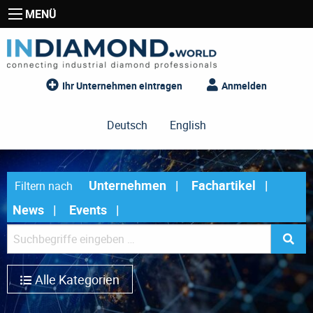
MENÜ
Ihr Unternehmen eintragen
Anmelden
Deutsch
English
Unternehmen
Fachartikel
Filtern nach
News
Events
Alle Kategorien