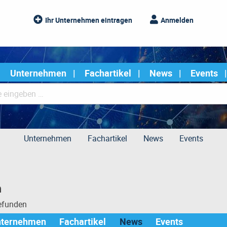
Ihr Unternehmen eintragen
Anmelden
Unternehmen
Fachartikel
News
Events
Unternehmen
Fachartikel
News
Events
n
gefunden
nternehmen
Fachartikel
News
Events