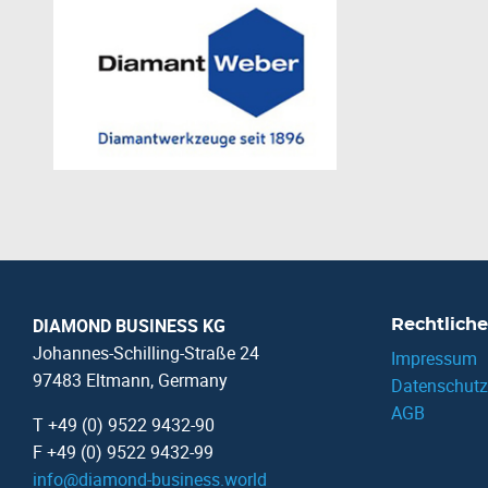
DIAMOND BUSINESS KG
Rechtliche
Johannes-Schilling-Straße 24
Impressum
97483 Eltmann, Germany
Datenschutz
AGB
T +49 (0) 9522 9432-90
F +49 (0) 9522 9432-99
info
@
diamond-business.world