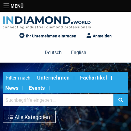
MENÜ
Ihr Unternehmen eintragen
Anmelden
Deutsch
English
Unternehmen
Fachartikel
Filtern nach
News
Events
Alle Kategorien