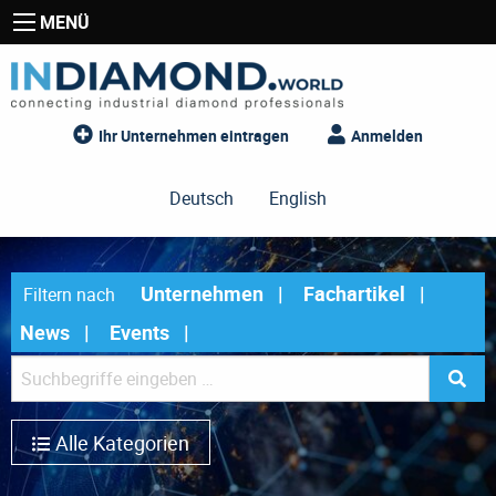
MENÜ
Ihr Unternehmen eintragen
Anmelden
Deutsch
English
Unternehmen
Fachartikel
Filtern nach
News
Events
Alle Kategorien