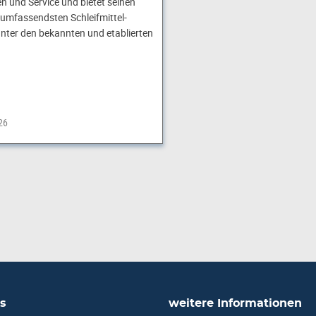
n und Service und bietet seinen
umfassendsten Schleifmittel-
ter den bekannten und etablierten
26
s
weitere Informationen