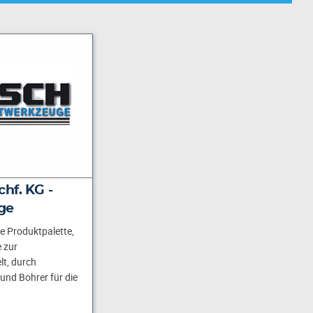
hf. KG -
ge
e Produktpalette,
 zur
lt, durch
 und Bohrer für die