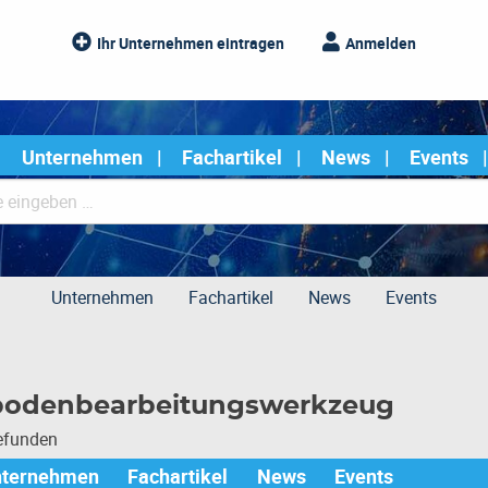
Ihr Unternehmen eintragen
Anmelden
Unternehmen
Fachartikel
News
Events
Unternehmen
Fachartikel
News
Events
bodenbearbeitungswerkzeug
gefunden
nternehmen
Fachartikel
News
Events