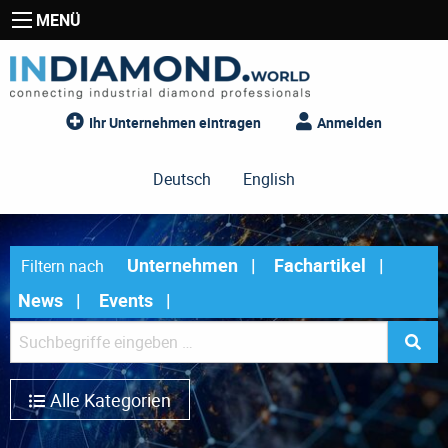
MENÜ
Ihr Unternehmen eintragen
Anmelden
Deutsch
English
Unternehmen
Fachartikel
Filtern nach
News
Events
Alle Kategorien