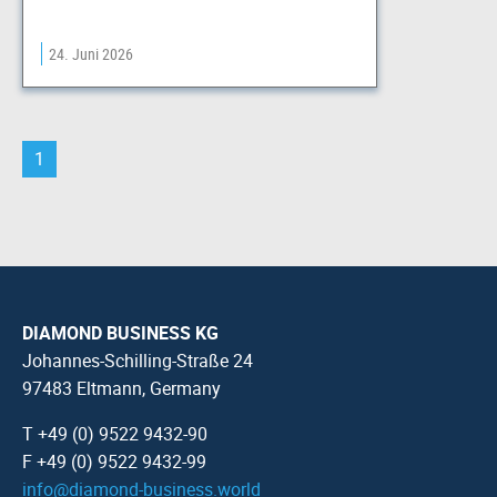
24. Juni 2026
1
DIAMOND BUSINESS KG
Johannes-Schilling-Straße 24
97483 Eltmann, Germany
T +49 (0) 9522 9432-90
F +49 (0) 9522 9432-99
info
@
diamond-business.world