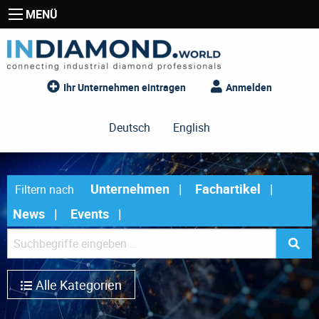
MENÜ
Ihr Unternehmen eintragen
Anmelden
Deutsch
English
Unternehmen
Fachartikel
Filtern nach
News
Events
Alle Kategorien