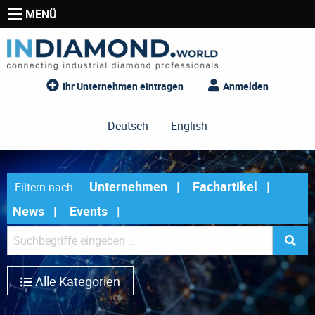
MENÜ
Ihr Unternehmen eintragen
Anmelden
Deutsch
English
Unternehmen
Fachartikel
Filtern nach
News
Events
Alle Kategorien