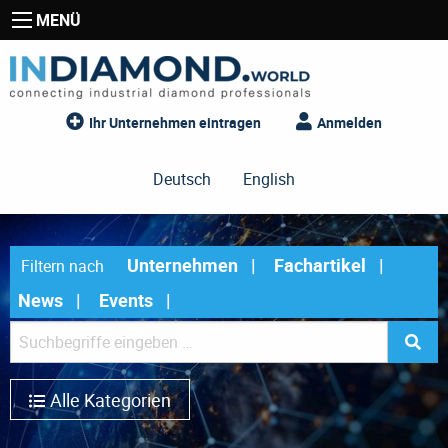
MENÜ
Ihr Unternehmen eintragen
Anmelden
Deutsch
English
Unternehmen
Fachartikel
Filtern nach
News
Events
Alle Kategorien