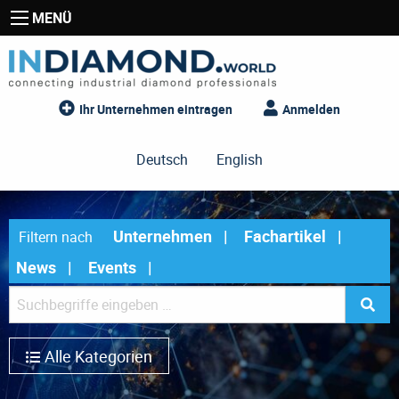
MENÜ
Ihr Unternehmen eintragen
Anmelden
Deutsch
English
Unternehmen
Fachartikel
Filtern nach
News
Events
Alle Kategorien