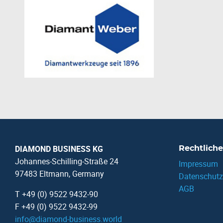
DIAMOND BUSINESS KG
Rechtliche
Johannes-Schilling-Straße 24
Impressum
97483 Eltmann, Germany
Datenschutz
AGB
T +49 (0) 9522 9432-90
F +49 (0) 9522 9432-99
info
@
diamond-business.world