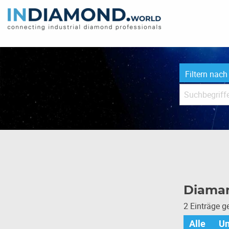
Filtern nach
Diama
2 Einträge 
Alle
U