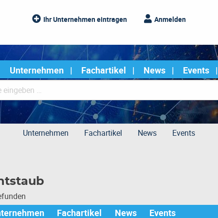
Ihr Unternehmen eintragen
Anmelden
Unternehmen
Fachartikel
News
Events
Unternehmen
Fachartikel
News
Events
ntstaub
gefunden
nternehmen
Fachartikel
News
Events