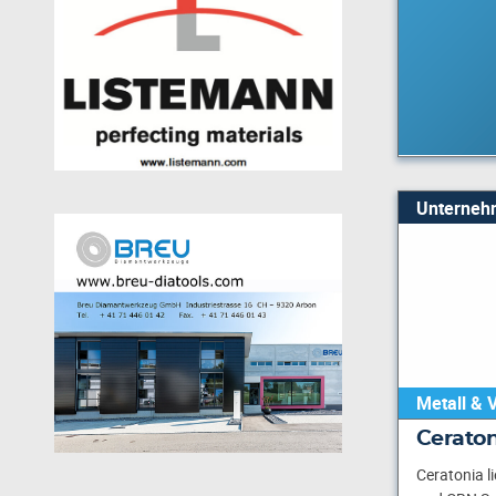
Unterneh
Metall & 
Cerato
Ceratonia l