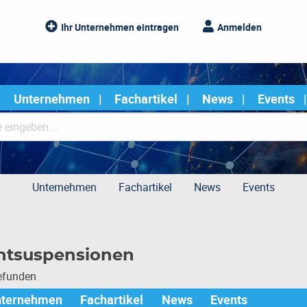
Ihr Unternehmen eintragen
Anmelden
Unternehmen
Fachartikel
News
Events
Unternehmen
Fachartikel
News
Events
ntsuspensionen
gefunden
nternehmen
Fachartikel
News
Events