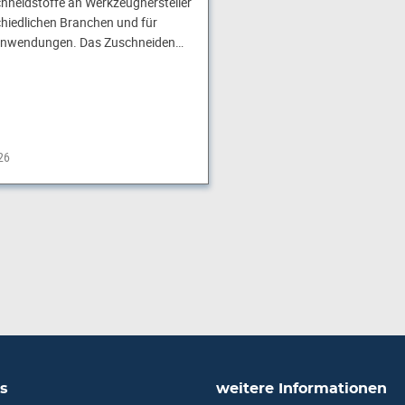
hneidstoffe an Werkzeughersteller
hiedlichen Branchen und für
e Anwendungen. Das Zuschneiden…
26
s
weitere Informationen