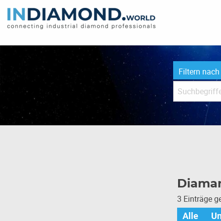
Filtern nach
Diama
3 Einträge 
Alle
U