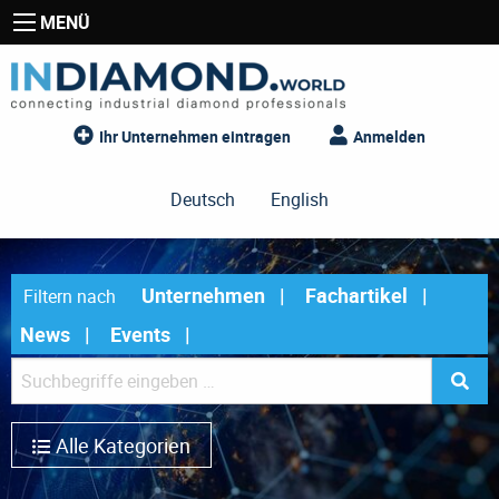
MENÜ
Ihr Unternehmen eintragen
Anmelden
Deutsch
English
Unternehmen
Fachartikel
Filtern nach
News
Events
Alle Kategorien