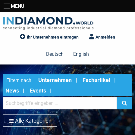
MENÜ
Ihr Unternehmen eintragen
Anmelden
Deutsch
English
Unternehmen
Fachartikel
Filtern nach
News
Events
Alle Kategorien