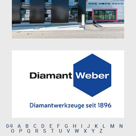
0-9
A
B
C
D
E
F
G
H
I
J
K
L
M
N
O
P
Q
R
S
T
U
V
W
X
Y
Z