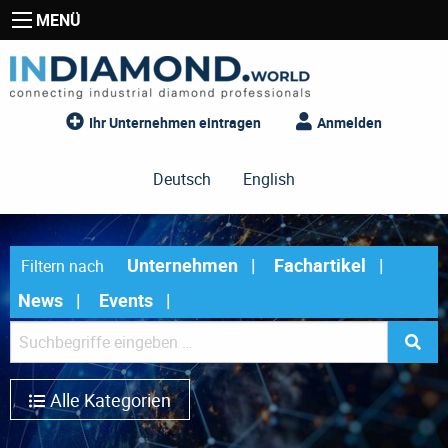
MENÜ
Ihr Unternehmen eintragen
Anmelden
Deutsch
English
Unternehmen
Fachartikel
Filtern nach
News
Events
Alle Kategorien