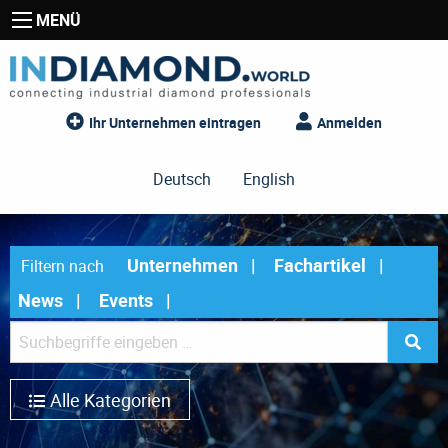
MENÜ
Ihr Unternehmen eintragen
Anmelden
Deutsch
English
Unternehmen
Fachartikel
Filtern nach
News
Events
Alle Kategorien