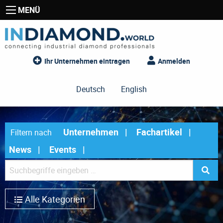
MENÜ
Ihr Unternehmen eintragen
Anmelden
Deutsch
English
Unternehmen
Fachartikel
Filtern nach
News
Events
Alle Kategorien