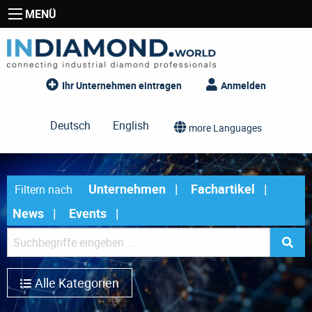
MENÜ
Ihr Unternehmen eintragen
Anmelden
Deutsch
English
more Languages
Unternehmen
Fachartikel
Filtern nach
News
Events
Alle Kategorien