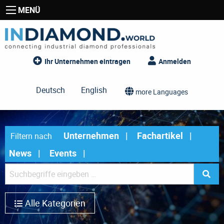
MENÜ
Ihr Unternehmen eintragen
Anmelden
Deutsch
English
more Languages
Unternehmen
Fachartikel
Filtern nach
News
Events
Alle Kategorien