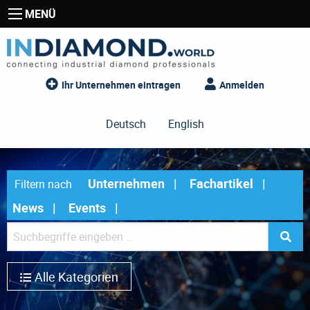
MENÜ
Ihr Unternehmen eintragen
Anmelden
Deutsch
English
Unternehmen
Fachartikel
Filtern nach
News
Events
Alle Kategorien