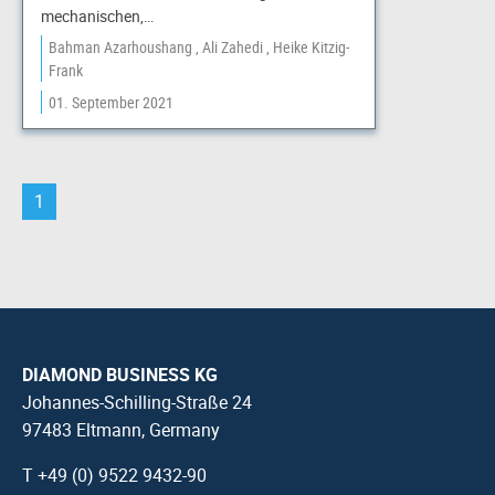
mechanischen,…
Bahman Azarhoushang
Ali Zahedi
Heike Kitzig-
Frank
01. September 2021
1
DIAMOND BUSINESS KG
Johannes-Schilling-Straße 24
97483 Eltmann, Germany
T +49 (0) 9522 9432-90