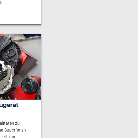
te
ugerät
litäten zu
na Superfinish-
leif- und