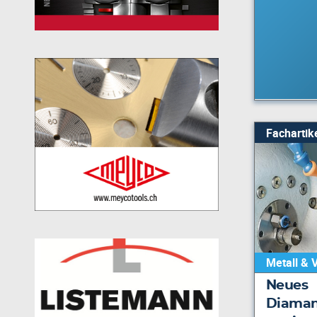
Fachartik
Metall & 
Neues
Diaman