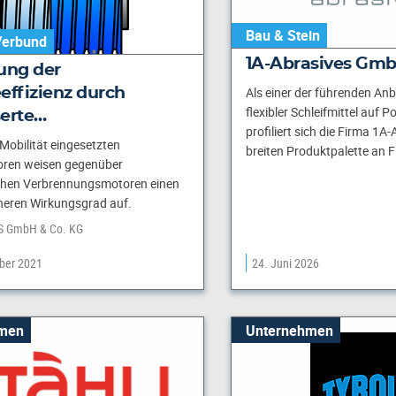
Bau & Stein
Verbund
1A-Abrasives Gm
ung der
Als einer der führenden Anb
effizienz durch
flexibler Schleifmittel auf P
serte…
profiliert sich die Firma 1A-
-Mobilität eingesetzten
breiten Produktpalette an 
oren weisen gegenüber
hen Verbrennungsmotoren einen
heren Wirkungsgrad auf.
S GmbH & Co. KG
ber 2021
24. Juni 2026
men
Unternehmen