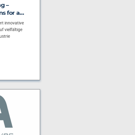
ng –
ns for a…
rt innovative
 vielfältige
strie