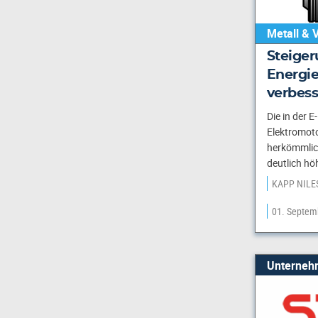
Metall & 
Steiger
Energie
verbes
Die in der E
Elektromot
herkömmlic
deutlich hö
KAPP NILE
01. Septem
Unterneh