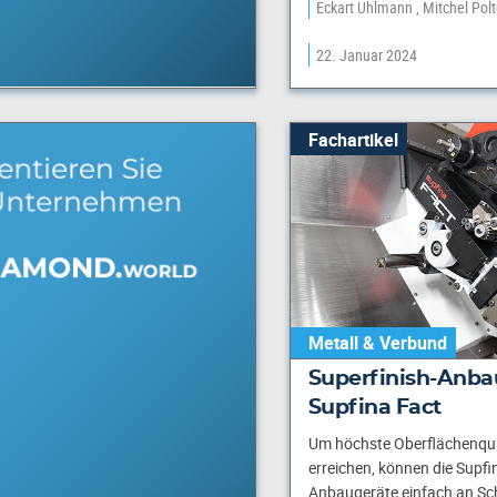
Eckart Uhlmann
Mitchel Pol
22. Januar 2024
Fachartikel
Metall & Verbund
Superfinish-Anba
Supfina Fact
Um höchste Oberflächenqua
erreichen, können die Supfi
Anbaugeräte einfach an Sch