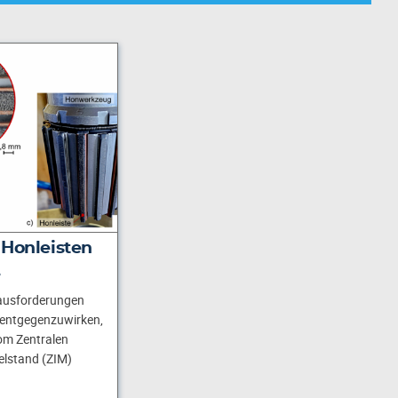
 Honleisten
…
ausforderungen
 entgegenzuwirken,
om Zentralen
lstand (ZIM)