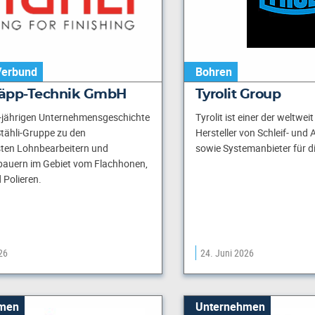
Verbund
Bohren
 Läpp-Technik GmbH
Tyrolit Group
0-jährigen Unternehmensgeschichte
Tyrolit ist einer der weltwei
Stähli-Gruppe zu den
Hersteller von Schleif- und
ten Lohnbearbeitern und
sowie Systemanbieter für di
auern im Gebiet vom Flachhonen,
Polieren.
26
24. Juni 2026
men
Unternehmen