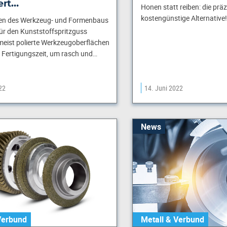
ert…
Honen statt reiben: die prä
kostengünstige Alternative!
n des Werkzeug- und Formenbaus
ür den Kunststoffspritzguss
 meist polierte Werkzeugoberflächen
r Fertigungszeit, um rasch und…
22
14. Juni 2022
News
Verbund
Metall & Verbund