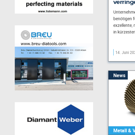
verring
Unternehme
benötigen f
exzellente,
in kürzeste
14. Juni 20
News
Metall & 