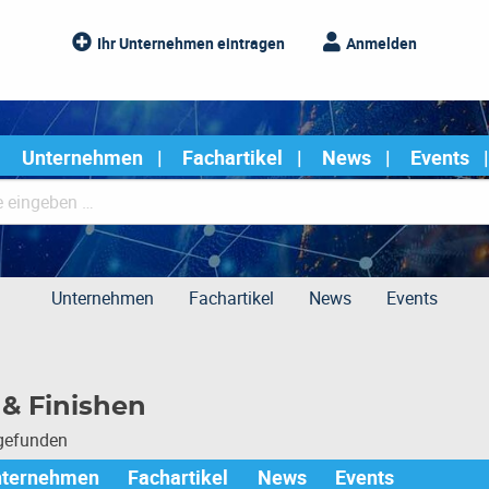
Ihr Unternehmen eintragen
Anmelden
Unternehmen
Fachartikel
News
Events
Unternehmen
Fachartikel
News
Events
& Finishen
 gefunden
nternehmen
Fachartikel
News
Events