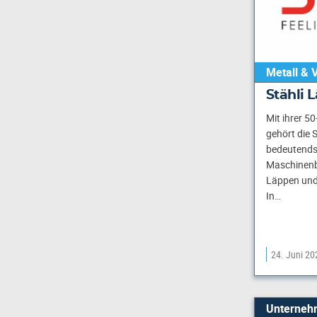
Metall & 
Stähli
Mit ihrer 5
gehört die 
bedeutends
Maschinenb
Läppen und 
In…
24. Juni 20
Unterneh