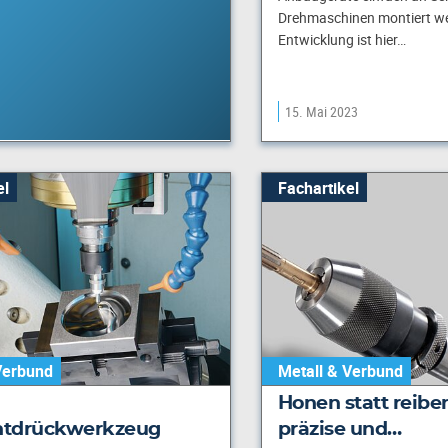
Drehmaschinen montiert we
Entwicklung ist hier…
15. Mai 2023
el
Fachartikel
Verbund
Metall & Verbund
Honen statt reiben
tdrückwerkzeug
präzise und…