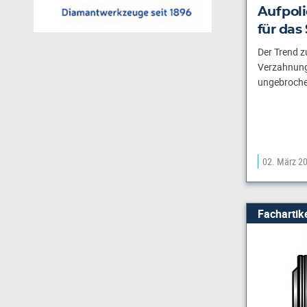
Aufpol
für das
Der Trend z
Verzahnunge
ungebroche
02. März 2
Fachartik