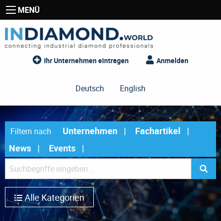
MENÜ
Ihr Unternehmen eintragen
Anmelden
Deutsch
English
Unternehmen
Fachartikel
Filtern nach
News
Events
Alle Kategorien