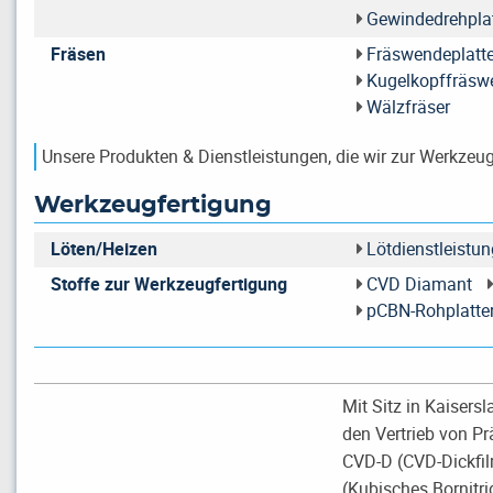
Gewindedrehpla
Fräsen
Fräswendeplatt
Kugelkopffräsw
Wälzfräser
Unsere Produkten & Dienstleistungen, die wir zur Werkzeu
Werkzeugfertigung
Löten/Heizen
Lötdienstleistun
Stoffe zur Werkzeugfertigung
CVD Diamant
pCBN-Rohplatte
Mit Sitz in Kaisers
den Vertrieb von P
CVD-D (CVD-Dickfil
(Kubisches Bornitrid