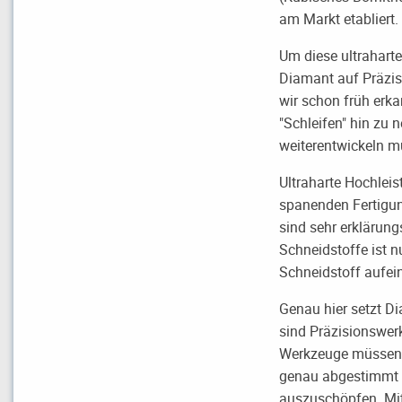
am Markt etabliert.
Um diese ultrahart
Diamant auf Präzis
wir schon früh erka
"Schleifen" hin zu 
weiterentwickeln m
Ultraharte Hochlei
spanenden Fertigun
sind sehr erklärung
Schneidstoffe ist n
Schneidstoff aufei
Genau hier setzt 
sind Präzisionswer
Werkzeuge müssen
genau abgestimmt w
auszuschöpfen. Mit