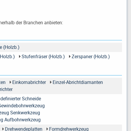
nerhalb der Branchen anbieten:
 (Holzb.)
Holzb.)
Stufenfräser (Holzb.)
Zerspaner (Holzb.)
ten
Einkornabrichter
Einzel-Abrichtdiamanten
richter
definierter Schneide
 Gewindebohrwerkzeug
zeug Senkwerkzeug
ug Aufbohrwerkzeug
Drehwendeplatten
Formdrehwerkzeug