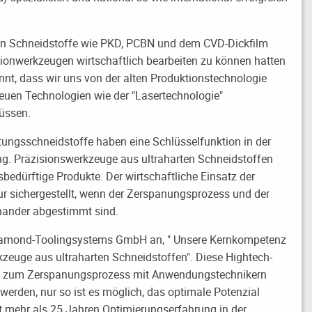
en Schneidstoffe wie PKD, PCBN und dem CVD-Dickfilm
ionwerkzeugen wirtschaftlich bearbeiten zu können hatten
nnt, dass wir uns von der alten Produktionstechnologie
neuen Technologien wie der "Lasertechnologie"
üssen.
stungsschneidstoffe haben eine Schlüsselfunktion in der
g. Präzisionswerkzeuge aus ultraharten Schneidstoffen
sbedürftige Produkte. Der wirtschaftliche Einsatz der
ur sichergestellt, wenn der Zerspanungsprozess und der
nander abgestimmt sind.
Diamond-Toolingsystems GmbH an, " Unsere Kernkompetenz
kzeuge aus ultraharten Schneidstoffen". Diese Hightech-
 zum Zerspanungsprozess mit Anwendungstechnikern
erden, nur so ist es möglich, das optimale Potenzial
 mehr als 25 Jahren Optimierungserfahrung in der