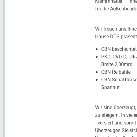
Klemmhalter – Inne
für die Außenbearb
Wir freuen uns Ihn
Hause DTS präsent
CBN beschichtete
PKD, CVD-D, Ult
Breite 2,00mm
CBN Reibahle
CBN Schaftfräse
Spannut
Wir sind überzeugt,
zu steigern. In viel
- versiert und somi
Überzeugen Sie sic