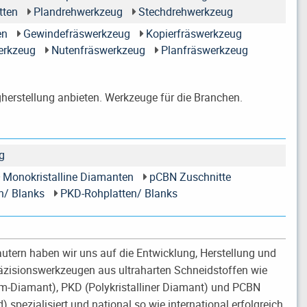
tten
Plandrehwerkzeug
Stechdrehwerkzeug
en
Gewindefräswerkzeug
Kopierfräswerkzeug
erkzeug
Nutenfräswerkzeug
Planfräswerkzeug
gherstellung anbieten. Werkzeuge für die Branchen.
g
Monokristalline Diamanten
pCBN Zuschnitte
n/ Blanks
PKD-Rohplatten/ Blanks
lautern haben wir uns auf die Entwicklung, Herstellung und
räzisionswerkzeugen aus ultraharten Schneidstoffen wie
m-Diamant), PKD (Polykristalliner Diamant) und PCBN
) spezialisiert und national so wie international erfolgreich