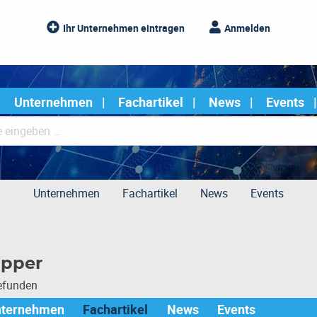
Ihr Unternehmen eintragen
Anmelden
Unternehmen
Fachartikel
News
Events
Unternehmen
Fachartikel
News
Events
pper
gefunden
nternehmen
Fachartikel
News
Events