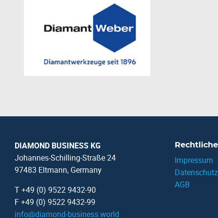
DIAMOND BUSINESS KG
Rechtliche
Johannes-Schilling-Straße 24
Impressum
97483 Eltmann, Germany
Datenschutz
AGB
T +49 (0) 9522 9432-90
F +49 (0) 9522 9432-99
info
@
diamond-business.world