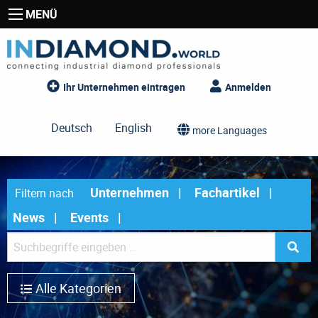
MENÜ
Ihr Unternehmen eintragen
Anmelden
Deutsch
English
more Languages
Unternehmen
Fachartikel
Filtern nach
News
Events
Alle Kategorien