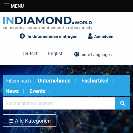
MENÜ
Ihr Unternehmen eintragen
Anmelden
Deutsch
English
more Languages
Unternehmen
Fachartikel
Filtern nach
News
Events
Alle Kategorien