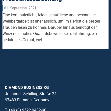
01. September 2021
Eine kontinuierliche, leidenschaftliche und besonnene
Weinbergarbeit ist unerlässlich, um im Herbst die besten
Trauben lesen zu können. Darüber hinaus benötigt der
Winzer ein hohes Qualitätsbewusstsein, Erfahrung, ein
geduldiges Gemüt, viel…
DIAMOND BUSINESS KG
Johannes-Schilling-Straße 24
97483 Eltmann, Germany
T +49 (0) 9522 9432-90