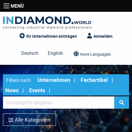
MENÜ
Ihr Unternehmen eintragen
Anmelden
Deutsch
English
more Languages
Unternehmen
Fachartikel
Filtern nach
News
Events
Alle Kategorien