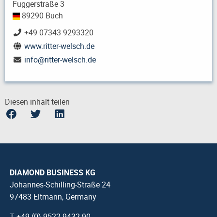
Fuggerstraße 3
89290 Buch
+49 07343 9293320
www.ritter-welsch.de
info
@
ritter-welsch.de
Diesen inhalt teilen
DIAMOND BUSINESS KG
Johannes-Schilling-Straße 24
97483 Eltmann, Germany
T +49 (0) 9522 9432-90