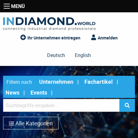
MENÜ
Ihr Unternehmen eintragen
Anmelden
Deutsch
English
Unternehmen
Fachartikel
Filtern nach
News
Events
Alle Kategorien