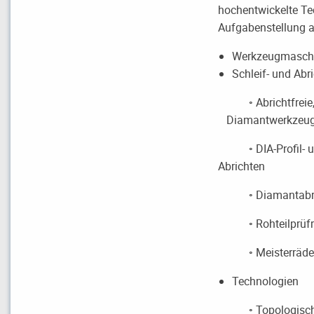
hochentwickelte Te
Aufgabenstellung 
Werkzeugmaschin
Schleif- und Ab
◦ Abrichtfreie, g
Diamantwerkzeuge 
◦ DIA-Profil- und
Abrichten
◦ Diamantabrichtz
◦ Rohteilprüfräde
◦ Meisterräder in
Technologien
◦ Topologisches 