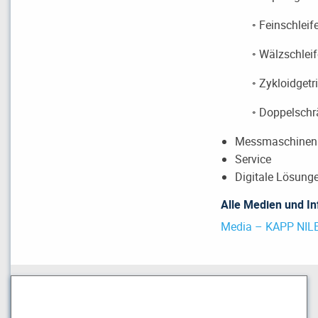
◦ Feinschleifen 
◦ Wälzschleifen 
◦ Zykloidgetri
◦ Doppelschräg
Messmaschinen
Service
Digitale Lösung
Alle Medien und In
Media – KAPP NILE