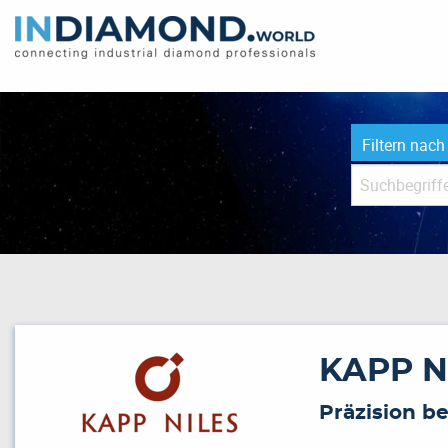
Filtern nach
KAPP N
Präzision b