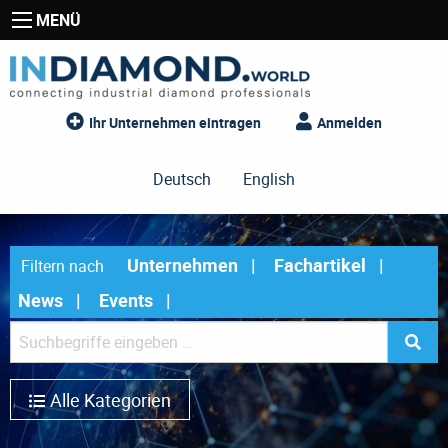
MENÜ
Ihr Unternehmen eintragen
Anmelden
Deutsch
English
Unternehmen
Fachartikel
Filtern nach
News
Events
Alle Kategorien