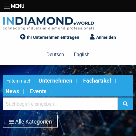
MENÜ
Ihr Unternehmen eintragen
Anmelden
Deutsch
English
Unternehmen
Fachartikel
Filtern nach
News
Events
Alle Kategorien