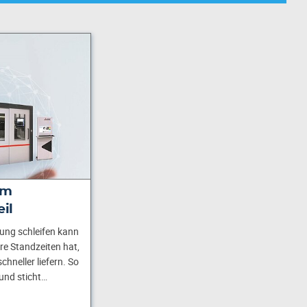
um
il
tung schleifen kann
re Standzeiten hat,
hneller liefern. So
und sticht…