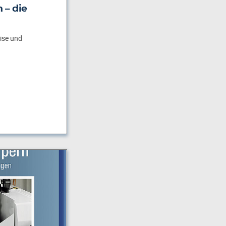
 – die
zise und