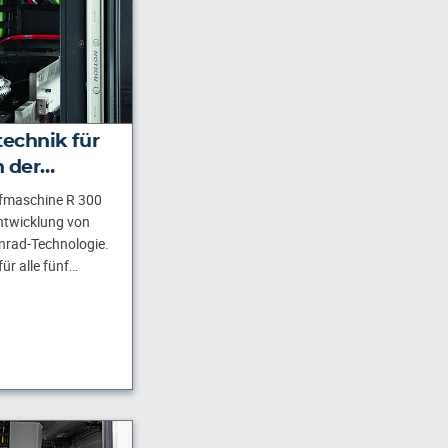
echnik für
n der…
üfmaschine R 300
ntwicklung von
rnrad-Technologie.
ür alle fünf…