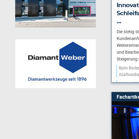
Innovat
Schleif
…
Die stetig 
Kundenanfo
Weiterentw
und Bearbei
Steigerung 
Björn Becke
Azarhoush
14. Juni 20
Fachartik