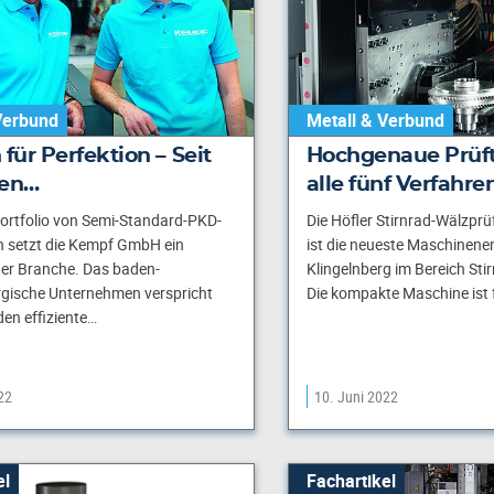
Verbund
Metall & Verbund
 für Perfektion – Seit
Hochgenaue Prüft
ren…
alle fünf Verfahre
ortfolio von Semi-Standard-PKD-
Die Höfler Stirnrad-Wälzpr
 setzt die Kempf GmbH ein
ist die neueste Maschinene
der Branche. Das baden-
Klingelnberg im Bereich Sti
gische Unternehmen verspricht
Die kompakte Maschine ist f
en effiziente…
22
10. Juni 2022
el
Fachartikel