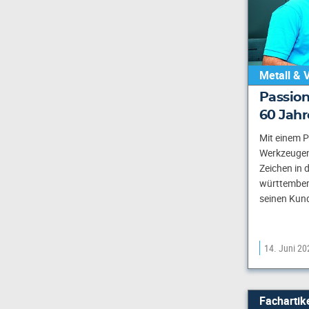
Metall & 
Passion
60 Jah
Mit einem P
Werkzeugen
Zeichen in 
württember
seinen Kund
14. Juni 20
Fachartik