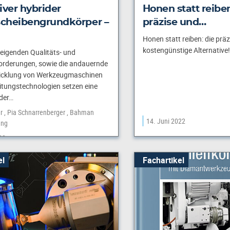
iver hybrider
Honen statt reiben
scheibengrundkörper –
präzise und…
Honen statt reiben: die prä
kostengünstige Alternative!
steigenden Qualitäts- und
rderungen, sowie die andauernde
icklung von Werkzeugmaschinen
tungstechnologien setzen eine
der…
r
Pia Schnarrenberger
Bahman
14. Juni 2022
ang
22
el
Fachartikel