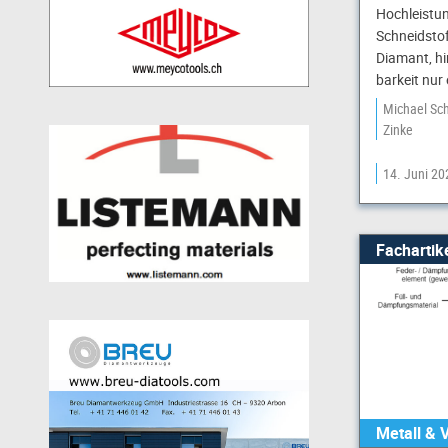
Hochleistun
Schneidstoff
Diamant, hi
barkeit nur
Michael Sc
Zinke
14. Juni 20
Fachartik
Metall & 