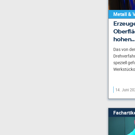
Metall & 
Erzeug
Oberflä
hohen
Das von der
Drehverfahre
speziell ge
Werkstücko
14. Juni 20
Fachartik