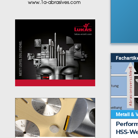
Fachartik
Metall & 
Perfor
HSS-We