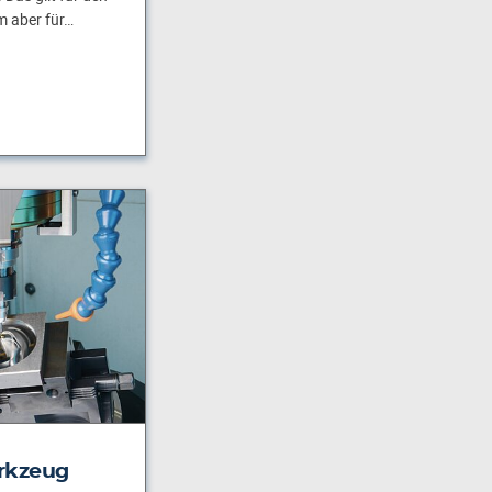
m aber für…
rkzeug