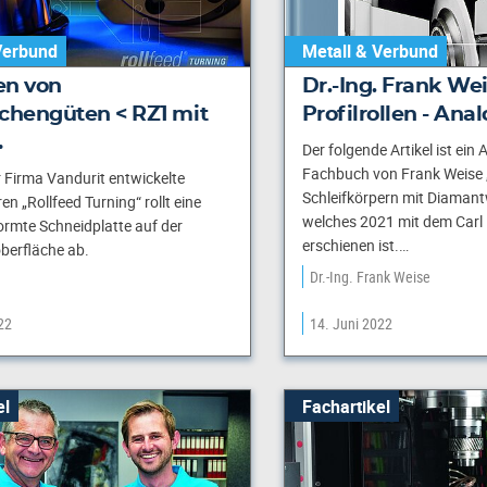
Verbund
Metall & Verbund
en von
Dr.-Ing. Frank Wei
chengüten < RZ1 mit
Profilrollen - An
…
Der folgende Artikel ist ei
Fachbuch von Frank Weise 
 Firma Vandurit entwickelte
Schleifkörpern mit Diaman
n „Rollfeed Turning“ rollt eine
welches 2021 mit dem Carl
formte Schneidplatte auf der
erschienen ist.…
berfläche ab.
Dr.-Ing. Frank Weise
22
14. Juni 2022
el
Fachartikel