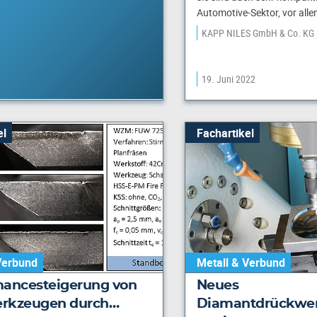
Automotive-Sektor, vor alle
KAPP NILES GmbH & Co. KG
19. Juni 2022
el
Fachartikel
Verbund
Metall & Verbund
mancesteigerung von
Neues
rkzeugen durch…
Diamantdrückwe