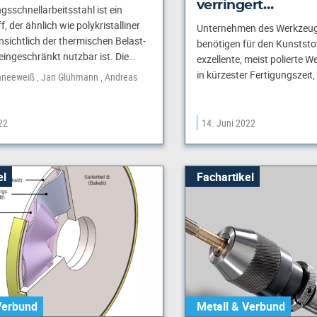
verringert…
gsschnellarbeitsstahl ist ein
, der ähnlich wie polykristalliner
Unternehmen des Werkzeu
nsichtlich der thermischen Belast-
benötigen für den Kunststo
 eingeschränkt nutzbar ist. Die…
exzellente, meist polierte 
in kürzester Fertigungszeit
hneeweiß
Jan Glühmann
Andreas
22
14. Juni 2022
el
Fachartikel
Verbund
Metall & Verbund