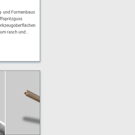
g- und Formenbaus
ffspritzguss
Werkzeugoberflächen
, um rasch und…