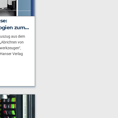
se:
alogien zum…
n Auszug aus dem
„Abrichten von
twerkzeugen“,
 Hanser Verlag