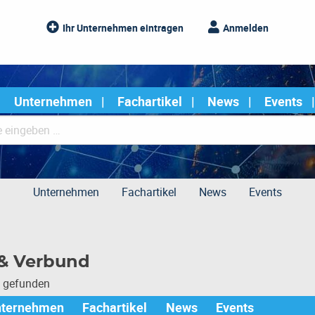
Ihr Unternehmen eintragen
Anmelden
Unternehmen
Fachartikel
News
Events
Unternehmen
Fachartikel
News
Events
 & Verbund
e gefunden
nternehmen
Fachartikel
News
Events