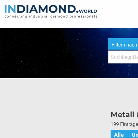
Filtern nach
Metall
199 Einträg
Alle
U